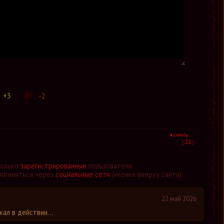
+3
-2
(
22
)
только
зарегистрированные
пользователи.
логиниться через
социальные сети
(иконки вверху сайта).
22 май 2026
ал в действии...