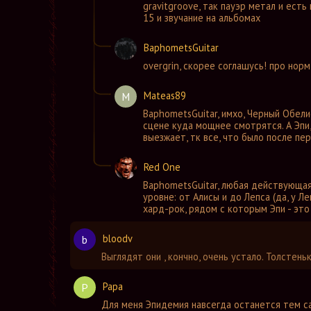
gravitgroove
,
так пауэр метал и есть
15 и звучание на альбомах
BaphometsGuitar
overgrin
,
скорее соглашусь! про норм
Mateas89
M
BaphometsGuitar
,
имхо, Черный Обелис
сцене куда мощнее смотрятся. А Эпи,
выезжает, тк все, что было после пер
Red One
BaphometsGuitar
,
любая действующая 
уровне: от Алисы и до Лепса (да, у 
хард-рок, рядом с которым Эпи - эт
bloodv
b
Выглядят они , кончно, очень устало. Толстен
Papa
P
Для меня Эпидемия навсегда останется тем с