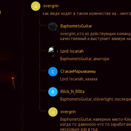
overgrin
o
Я
как люди ходят в таком количестве на....ничто
BaphometsGuitar
overgrin
,
кто из действующих команд 
качественный и выступает вживую на
Lord Iscariah
BaphometsGuitar
,
аматори.
СтаканМарьиванны
С
Lord Iscariah
,
хахаха
R0ck_N_R0lla
R
BaphometsGuitar
,
stilverlight, после
overgrin
o
BaphometsGuitar
,
наверное никто-Клу
когда то давноооо что то заработали
несколько раз в год.