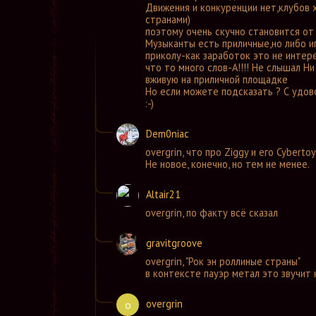
Движения и конкуренции нет,клубов 
странами)
поэтому очень скучно становится от
Музыканты есть приличные,но либо иг
приколу-как заработок это не интер
что то много слов-А!!!! Не слышал Н
вживую на приличной площадке
Но если можете подсказать ? С удово
:-)
Dem0niac
overgrin
,
что про Ziggy и его Cyberto
Не новое, конечно, но тем не менее.
Altair21
overgrin
,
по факту всё сказал
gravitgroove
overgrin
,
"Рок эн роллиные страны"
в контексте пауэр метал это звучит
overgrin
o