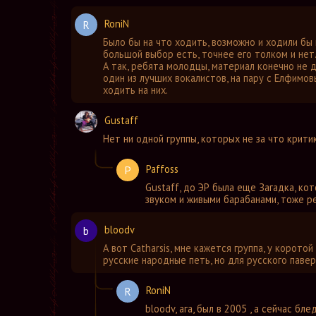
RoniN
R
Было бы на что ходить, возможно и ходили бы 
большой выбор есть, точнее его толком и нет
А так, ребята молодцы, материал конечно не д
один из лучших вокалистов, на пару с Елфимов
ходить на них.
Gustaff
Нет ни одной группы, которых не за что крити
Paffoss
P
Gustaff
,
до ЭР была еще Загадка, ко
звуком и живыми барабанами, тоже р
bloodv
b
А вот Catharsis, мне кажется группа, у корото
русские народные петь, но для русского павер
RoniN
R
bloodv
,
ага, был в 2005 , а сейчас бл