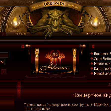
Новости
Вокалист 
Новости.Рус
Люся Чебо
Видео
Новое вид
Концерты
Кавер-вер
Репортажи
Новый аль
Группы
2
Рецензии
Интервью
Концертное ви
Стили
Феникс, новое концертное видео группы ЭПИДЕМИЯ, 
Графика
просмотра ниже.