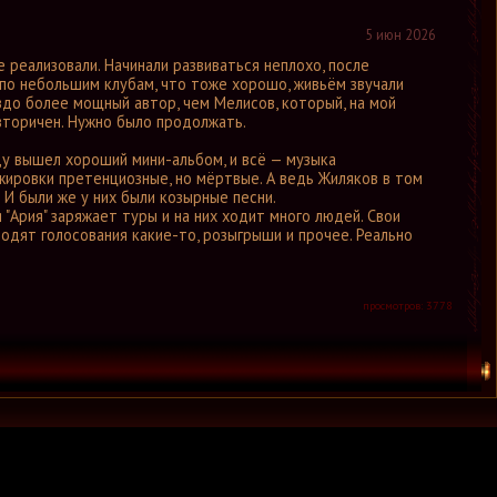
5 июн 2026
е реализовали. Начинали развиваться неплохо, после
по небольшим клубам, что тоже хорошо, живьём звучали
здо более мощный автор, чем Мелисов, который, на мой
вторичен. Нужно было продолжать.
ду вышел хороший мини-альбом, и всё — музыка
нжировки претенциозные, но мёртвые. А ведь Жиляков в том
 И были же у них были козырные песни.
 "Ария" заряжает туры и на них ходит много людей. Свои
одят голосования какие-то, розыгрыши и прочее. Реально
просмотров: 3778