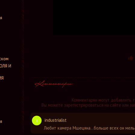
я
ском
ОЛЯ И
ИЯ
Комментарии могут добавлять 
Вы можете зарегистрироваться на сайте или за
industrialist
i
я
Любит камера Мшецяна...больше всех он мельк