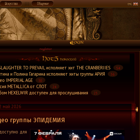
×
SLAUGHTER TO PREVAIL исполняет хит THE CRANBERIIES
54
тина и Полина Гагарина исполняют хиты группы АРИЯ
36
ео IMPERIAL AGE
30
сия METALLICA от СЛОТ
24
бом HEXELWIR доступен для прослушивания
23
2 май 2026
део группы ЭПИДЕМИЯ
доступно для