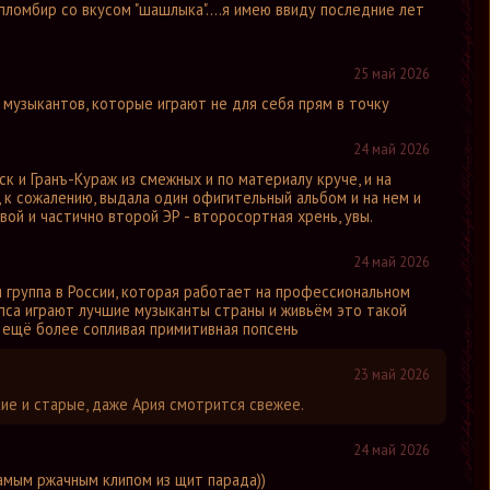
 пломбир со вкусом "шашлыка"....я имею ввиду последние лет
25 май 2026
 музыкантов, которые играют не для себя прям в точку
24 май 2026
к и Гранъ-Кураж из смежных и по материалу круче, и на
 к сожалению, выдала один офигительный альбом и на нем и
вой и частично второй ЭР - второсортная хрень, увы.
24 май 2026
группа в России, которая работает на профессиональном
Лепса играют лучшие музыканты страны и живьём это такой
о ещё более сопливая примитивная попсень
23 май 2026
ькие и старые, даже Ария смотрится свежее.
24 май 2026
амым ржачным клипом из щит парада))