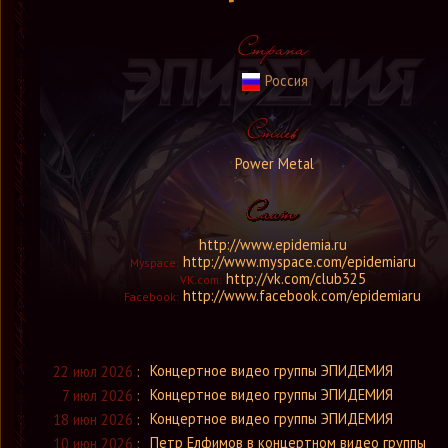
Россия
Power Metal
http://www.epidemia.ru
http://www.myspace.com/epidemiaru
Myspace:
http://vk.com/club325
VK.com:
http://www.facebook.com/epidemiaru
Facebook:
Концертное видео группы ЭПИДЕМИЯ
22 июл 2026
:
Концертное видео группы ЭПИДЕМИЯ
7 июл 2026
:
Концертное видео группы ЭПИДЕМИЯ
18 июн 2026
:
Петр Елфимов в концертном видео группы
10 июн 2026
: