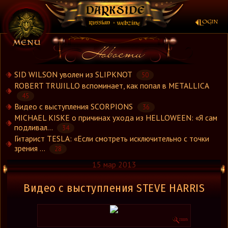
×
SID WILSON уволен из SLIPKNOT
50
ROBERT TRUJILLO вспоминает, как попал в METALLICA
45
Новости
Видео с выступления SCORPIONS
36
Новости.Рус
MICHAEL KISKE о причинах ухода из HELLOWEEN: «Я сам
Видео
подливал...
34
Гитарист TESLA: «Если смотреть исключительно с точки
Концерты
зрения ...
28
Репортажи
15 мар 2013
Группы
Рецензии
Видео с выступления STEVE HARRIS
Интервью
Стили