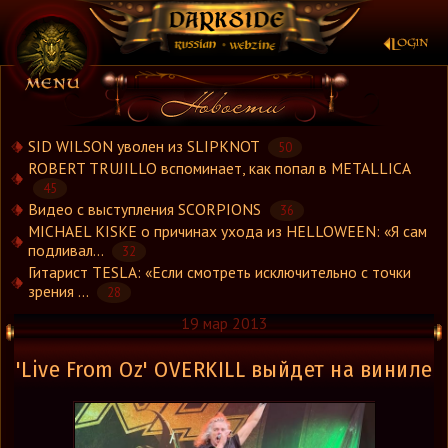
×
SID WILSON уволен из SLIPKNOT
50
ROBERT TRUJILLO вспоминает, как попал в METALLICA
45
Новости
Видео с выступления SCORPIONS
36
Новости.Рус
MICHAEL KISKE о причинах ухода из HELLOWEEN: «Я сам
Видео
подливал...
32
Гитарист TESLA: «Если смотреть исключительно с точки
Концерты
зрения ...
28
Репортажи
19 мар 2013
Группы
Рецензии
'Live From Oz' OVERKILL выйдет на виниле
Интервью
Стили