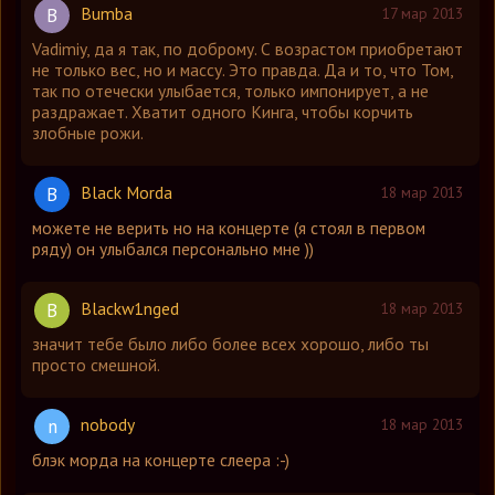
Bumba
B
17 мар 2013
Vadimiy, да я так, по доброму. С возрастом приобретают
не только вес, но и массу. Это правда. Да и то, что Том,
так по отечески улыбается, только импонирует, а не
раздражает. Хватит одного Кинга, чтобы корчить
злобные рожи.
Black Morda
B
18 мар 2013
можете не верить но на концерте (я стоял в первом
ряду) он улыбался персонально мне ))
Blaсkw1ngеd
B
18 мар 2013
значит тебе было либо более всех хорошо, либо ты
просто смешной.
nobody
n
18 мар 2013
блэк морда на концерте слеера :-)