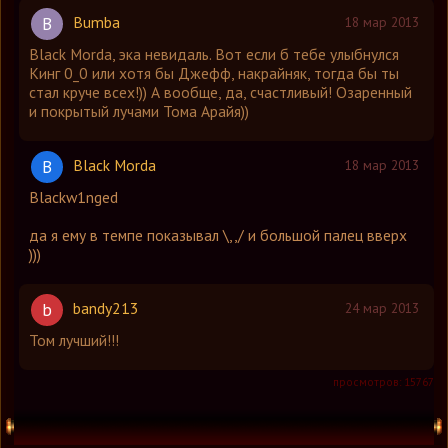
Bumba
B
18 мар 2013
Black Morda, эка невидаль. Вот если б тебе улыбнулся
Кинг 0_0 или хотя бы Джефф, накрайняк, тогда бы ты
стал круче всех!)) А вообще, да, счастливый! Озаренный
и покрытый лучами Тома Арайя))
Black Morda
B
18 мар 2013
Blaсkw1ngеd
да я ему в темпе показывал \,,/ и большой палец вверх
)))
bandy213
b
24 мар 2013
Том лучший!!!
просмотров: 15767