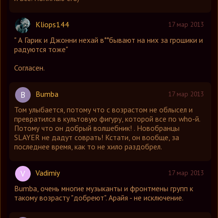
Kliops144
17 мар 2013
" А Гарик и Джонни нехай в**бывают на них за грошики и
радуются тоже"
Согласен.
Bumba
B
17 мар 2013
Том улыбается, потому что с возрастом не облысел и
превратился в культовую фигуру, которой все по who-й.
Потому что он добрый волшебник! . Новобранцы
SLAYER не дадут соврать! Кстати, он вообще, за
последнее время, как то не хило раздобрел.
Vadimiy
V
17 мар 2013
Bumba, очень многие музыканты и фронтмены групп к
такому возрасту "добреют". Арайя - не исключение.