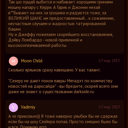
Так шо пущай лыбится и набивает хорошими гринами
мошну напару с Керри. А Гарик и Джонни нехай
в**бывают на них за грошики и радуются тоже, за
ВЕЛИКИЙ ШАНС им предоставленный... к сожалению,
несчастным случаем и жадностью татуированной
башки.
Ну а Джеффу пожелаем скорейшего восстановления,
Дэйву Ломбардо - новой приличной и
высокооплачиваемой работы.
Moon Child
M
17 мар 2013
Сколько ярлыков сразу навешано. У вас талант.
"Слэеру не дают покоя лавры Мегадэт по количеству
новостей на дарксайде" - вы бредите, скорей всего они
даже не знают о существовании darkside.ru.
Vadimiy
V
17 мар 2013
А че прикольно)) Я тоже наверно улыбки бы не сдержал
если бы на шоу Слэйера попал. Просто смешно было бы
и все. Понимаю его)