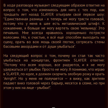
В ходе разговора музыкант следующим образом ответил на
вопрос о том, что изменилось для него с тех пор, как
тридцать лет назад SLAYER отыграли своё первое шоу:
"Единственная разница - я теперь не могу трясти головой,
потому что у меня в шее есть металлический штифт. К
сожалению, я больше не могу вертеть свою 'мельницу'. Это
печально. Мне всегда нравилось хорошенько потрясти
волосами. Но, к счастью, я всё ещё способен выходить на
сцену, орать во всю мощь своей глотки, сотрясать стены
басовыми аккордами и от души улыбаться".
На следующий вопрос о том, почему он стал так часто
улыбаться на концертах, фронтмен SLAYER ответил:
"Потому что всем хорошо, все радуются, и я не могу
удержаться от улыбки. Просто не могу. Я понимаю, что играю
в SLAYER, по идее, я должен скорчить злобную рожу и орать
'Arrrgh!!'. Но у меня не получается — я вижу, как зрители
падают вниз головой через барьер, месятся в слэме, но при
этом у них на лице - улыбки!".