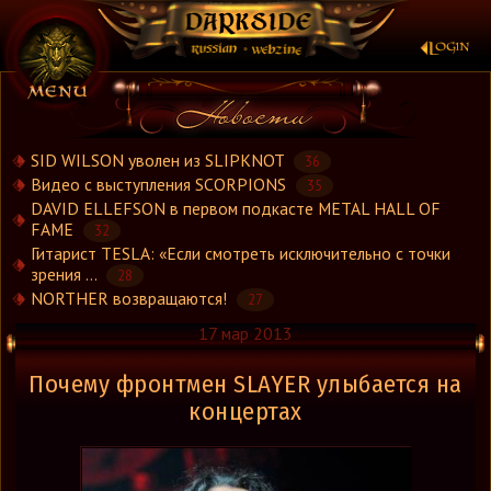
×
SID WILSON уволен из SLIPKNOT
36
Видео с выступления SCORPIONS
35
DAVID ELLEFSON в первом подкасте METAL HALL OF
Новости
FAME
32
Новости.Рус
Гитарист TESLA: «Если смотреть исключительно с точки
Видео
зрения ...
28
Концерты
NORTHER возвращаются!
27
Репортажи
17 мар 2013
Группы
Почему фронтмен SLAYER улыбается на
Рецензии
концертах
Интервью
Стили