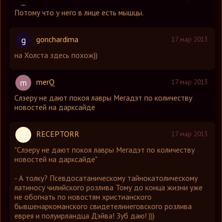
Потому что у него в лице есть мышцы.
gonchardima
g
17 мар 2013
на Холста здесь похож))
merQ
m
17 мар 2013
Слэеру не дают покоя лавры Мегадэт по количеству
новостей на дарксайде
RECEPTORR
R
17 мар 2013
"Слэеру не дают покоя лавры Мегадэт по количеству
новостей на дарксайде"
- А толку? Псевдосатаническому тайнокатолическому
латиносу чилийского розлива Тому до конца жизни уже
не обогнать по новостям христианского
бывшенаркоманского свидетелииеговского розлива
еврея и полуирландца Дэйва! Зуб даю! )))